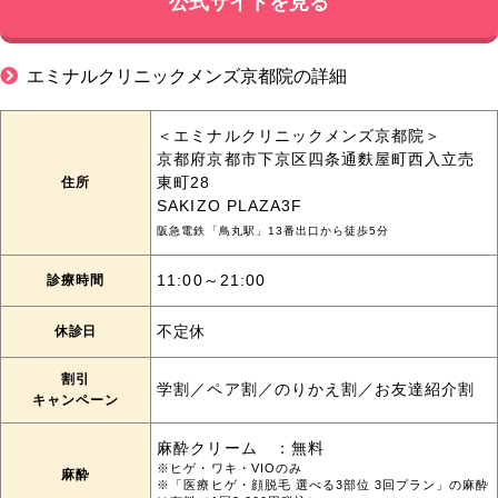
公式サイトを見る
エミナルクリニックメンズ京都院の詳細
＜エミナルクリニックメンズ京都院＞
京都府京都市下京区四条通麩屋町西入立売
住所
東町28
SAKIZO PLAZA3F
阪急電鉄「鳥丸駅」13番出口から徒歩5分
診療時間
11:00～21:00
休診日
不定休
割引
学割／ペア割／のりかえ割／お友達紹介割
キャンペーン
麻酔クリーム ：無料
※ヒゲ・ワキ・VIOのみ
麻酔
※「医療ヒゲ・顔脱毛 選べる3部位 3回プラン」の麻酔