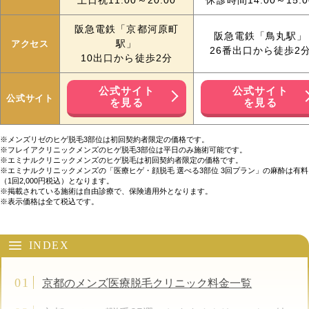
土日祝11:00～20:00
休診時間14:00～15:0
阪急電鉄「京都河原町
阪急電鉄「鳥丸駅」
アクセス
駅」
26番出口から徒歩2
10出口から徒歩2分
公式サイト
公式サイト
公式サイト
を見る
を見る
※メンズリゼのヒゲ脱毛3部位は初回契約者限定の価格です。
※フレイアクリニックメンズのヒゲ脱毛3部位は平日のみ施術可能です。
※エミナルクリニックメンズのヒゲ脱毛は初回契約者限定の価格です。
※エミナルクリニックメンズの「医療ヒゲ・顔脱毛 選べる3部位 3回プラン」の麻酔は有料
（1回2,000円税込）となります。
※掲載されている施術は自由診療で、保険適用外となります。
※表示価格は全て税込です。
INDEX
京都のメンズ医療脱毛クリニック料金一覧