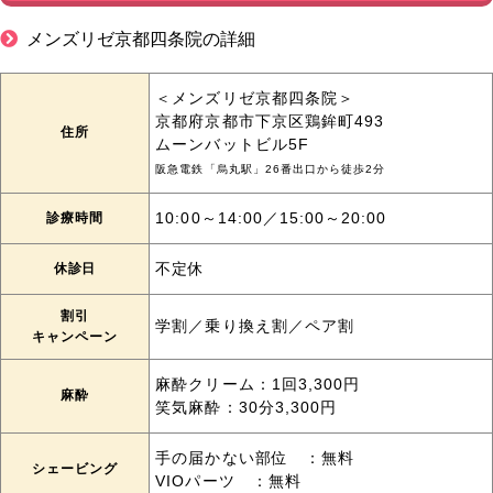
メンズリゼ京都四条院の詳細
＜メンズリゼ京都四条院＞
京都府京都市下京区鶏鉾町493
住所
ムーンバットビル5F
阪急電鉄「烏丸駅」26番出口から徒歩2分
診療時間
10:00～14:00／15:00～20:00
休診日
不定休
割引
学割／乗り換え割／ペア割
キャンペーン
麻酔クリーム：1回3,300円
麻酔
笑気麻酔：30分3,300円
手の届かない部位 ：無料
シェービング
VIOパーツ ：無料